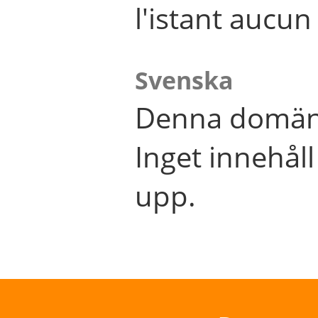
l'istant aucu
Svenska
Denna domän 
Inget innehål
upp.